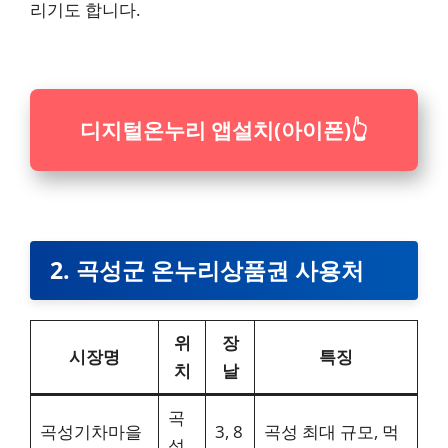
리기도 합니다.
디지털온누리 앱설치(아이폰)
👆
2. 곡성군 온누리상품권 사용처
위
장
시장명
특징
치
날
곡
곡성기차마을
3, 8
곡성 최대 규모, 먹
성