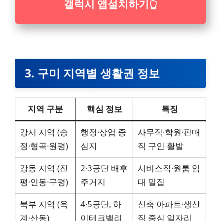
갤럭시 앱설치하기
👆
3. 구미 지역별 생활권 정보
지역 구분
핵심 정보
특징
강서 지역 (송
행정·상업 중
사무직·학원·판매
정·형곡·원평)
심지
직 구인 활발
강동 지역 (진
2·3공단 배후
서비스직·원룸 임
평·인동·구평)
주거지
대 밀집
북부 지역 (옥
4·5공단, 하
신축 아파트·생산
계·산동)
이테크밸리
직 중심 일자리