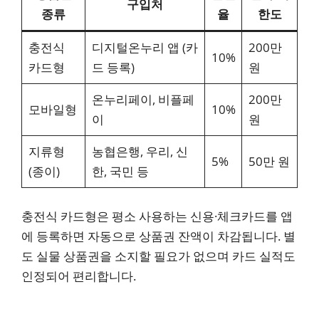
구입처
종류
율
한도
충전식
디지털온누리 앱 (카
200만
10%
카드형
드 등록)
원
온누리페이, 비플페
200만
모바일형
10%
이
원
지류형
농협은행, 우리, 신
5%
50만 원
(종이)
한, 국민 등
충전식 카드형은 평소 사용하는 신용·체크카드를 앱
에 등록하면 자동으로 상품권 잔액이 차감됩니다. 별
도 실물 상품권을 소지할 필요가 없으며 카드 실적도
인정되어 편리합니다.