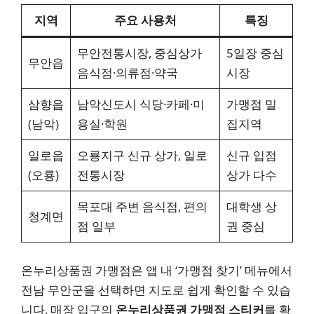
지역
주요 사용처
특징
무안전통시장, 중심상가
5일장 중심
무안읍
음식점·의류점·약국
시장
삼향읍
남악신도시 식당·카페·미
가맹점 밀
(남악)
용실·학원
집지역
일로읍
오룡지구 신규 상가, 일로
신규 입점
(오룡)
전통시장
상가 다수
목포대 주변 음식점, 편의
대학생 상
청계면
점 일부
권 중심
온누리상품권 가맹점은 앱 내 ‘가맹점 찾기’ 메뉴에서
전남 무안군을 선택하면 지도로 쉽게 확인할 수 있습
니다. 매장 입구의
온누리상품권 가맹점 스티커
를 확