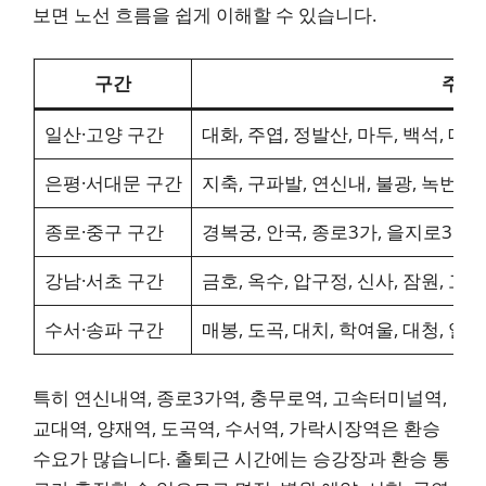
보면 노선 흐름을 쉽게 이해할 수 있습니다.
구간
주요 
일산·고양 구간
대화, 주엽, 정발산, 마두, 백석, 대곡
은평·서대문 구간
지축, 구파발, 연신내, 불광, 녹번, 
종로·중구 구간
경복궁, 안국, 종로3가, 을지로3가,
강남·서초 구간
금호, 옥수, 압구정, 신사, 잠원, 고
수서·송파 구간
매봉, 도곡, 대치, 학여울, 대청, 일
특히 연신내역, 종로3가역, 충무로역, 고속터미널역,
교대역, 양재역, 도곡역, 수서역, 가락시장역은 환승
수요가 많습니다. 출퇴근 시간에는 승강장과 환승 통