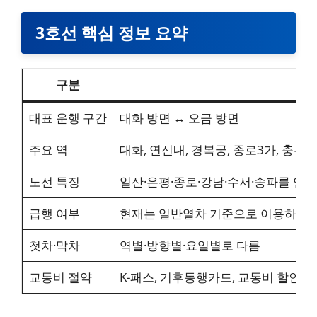
3호선 핵심 정보 요약
구분
대표 운행 구간
대화 방면 ↔ 오금 방면
주요 역
대화, 연신내, 경복궁, 종로3가, 충무로
노선 특징
일산·은평·종로·강남·수서·송파를 연결
급행 여부
현재는 일반열차 기준으로 이용하는 
첫차·막차
역별·방향별·요일별로 다름
교통비 절약
K-패스, 기후동행카드, 교통비 할인 