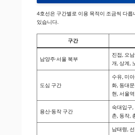
4호선은 구간별로 이용 목적이 조금씩 다릅니
있습니다.
구간
진접, 오남
남양주·서울 북부
개, 상계, 
수유, 미아
도심 구간
화, 동대문
현, 서울역
숙대입구, 
용산·동작 구간
촌, 동작,
남태령, 