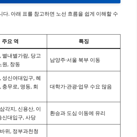
다. 아래 표를 참고하면 노선 흐름을 쉽게 이해할 수
주요 역
특징
, 별내별가람, 당고
남양주·서울 북부 이동
노원, 창동
, 성신여대입구, 혜
, 충무로, 명동, 회
대학가·관광·업무 수요 많음
삼각지, 신용산, 이
환승과 도심 이동에 유리
 총신대입구, 사당
선바위, 정부과천청