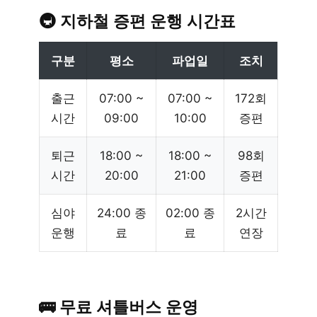
🚇 지하철 증편 운행 시간표
구분
평소
파업일
조치
출근
07:00 ~
07:00 ~
172회
시간
09:00
10:00
증편
퇴근
18:00 ~
18:00 ~
98회
시간
20:00
21:00
증편
심야
24:00 종
02:00 종
2시간
운행
료
료
연장
🚌 무료 셔틀버스 운영