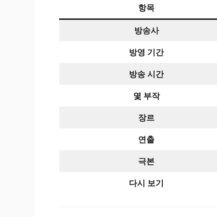
항목
방송사
방영 기간
방송 시간
몇 부작
장르
연출
극본
다시 보기