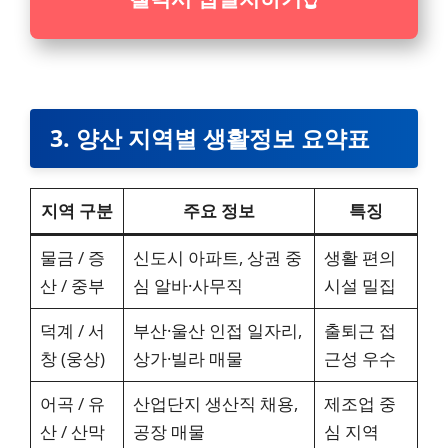
3. 양산 지역별 생활정보 요약표
지역 구분
주요 정보
특징
물금 / 증
신도시 아파트, 상권 중
생활 편의
산 / 중부
심 알바·사무직
시설 밀집
덕계 / 서
부산·울산 인접 일자리,
출퇴근 접
창 (웅상)
상가·빌라 매물
근성 우수
어곡 / 유
산업단지 생산직 채용,
제조업 중
산 / 산막
공장 매물
심 지역