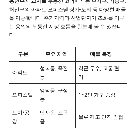
용인수지 교차로 부동산
코너에서는 수지구, 기흥구,
처인구의 아파트·오피스텔·상가·토지 등 다양한 매물
을 제공합니다. 주거지역과 산업단지가 조화를 이루
는 용인의 부동산 시장 흐름을 한눈에 볼 수 있습니
다.
구분
주요 지역
매물 특징
성복동, 죽전
학군 우수, 교통 편
아파트
동
리
영덕동, 구성
오피스텔
1~2인 가구 중심
동
토지/공
남사읍, 포곡
물류·제조 단지 인접
장
읍