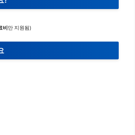
료비
만 지원됨)
요