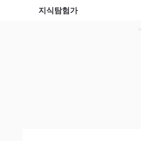
컨텐츠
지식탐험가
로 건
너뛰기
A