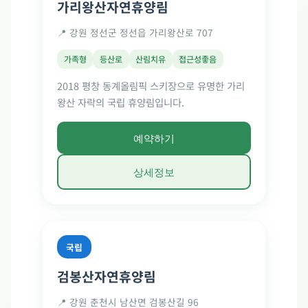
가리왕산자연휴양림
📍 강원 정선군 정선읍 가리왕산로 707
가족형
등산로
산림치유
접근성좋음
2018 평창 동계올림픽 스키장으로 유명한 가리
왕산 자락의 국립 휴양림입니다.
예약하기
상세정보
국립
검봉산자연휴양림
📍 강원 춘천시 남산면 검봉산길 96