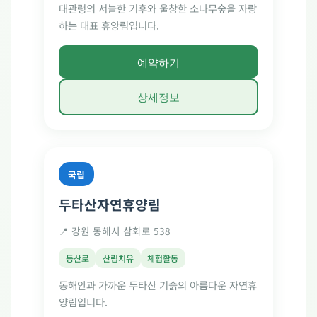
대관령의 서늘한 기후와 울창한 소나무숲을 자랑
하는 대표 휴양림입니다.
예약하기
상세정보
국립
두타산자연휴양림
📍 강원 동해시 삼화로 538
등산로
산림치유
체험활동
동해안과 가까운 두타산 기슭의 아름다운 자연휴
양림입니다.