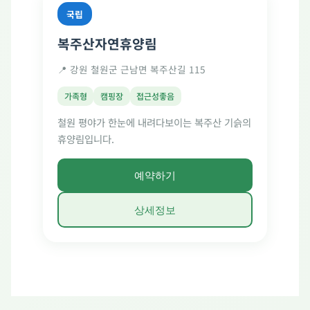
국립
복주산자연휴양림
📍 강원 철원군 근남면 복주산길 115
가족형
캠핑장
접근성좋음
철원 평야가 한눈에 내려다보이는 복주산 기슭의
휴양림입니다.
예약하기
상세정보