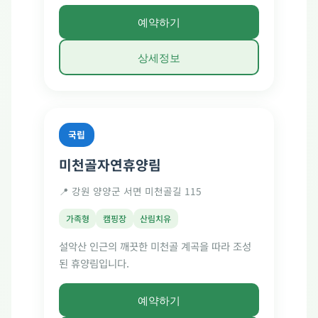
예약하기
상세정보
국립
미천골자연휴양림
📍 강원 양양군 서면 미천골길 115
가족형
캠핑장
산림치유
설악산 인근의 깨끗한 미천골 계곡을 따라 조성
된 휴양림입니다.
예약하기