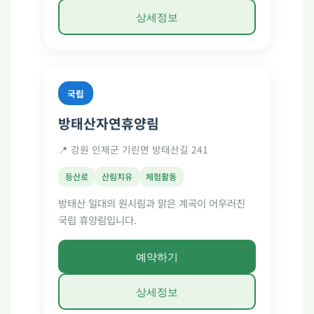
상세정보
국립
방태산자연휴양림
📍 강원 인제군 기린면 방태산길 241
등산로
산림치유
체험활동
방태산 일대의 원시림과 맑은 계곡이 어우러진
국립 휴양림입니다.
예약하기
상세정보