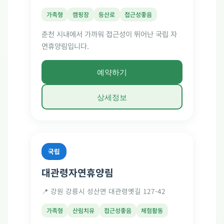
가족형
캠핑장
등산로
접근성좋음
춘천 시내에서 가까워 접근성이 뛰어난 국립 자
연휴양림입니다.
예약하기
상세정보
국립
대관령자연휴양림
📍 강원 강릉시 성산면 대관령옛길 127-42
가족형
산림치유
접근성좋음
체험활동