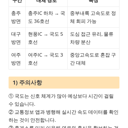
구간
대체 경로
특징
충주
충주IC 하차 → 국
중부내륙 고속도로 정
방면
도 36호선
체 회피 가능
대구
현풍IC → 국도 5
도심 접근 유리, 물류
방면
호선
차량 분산
여주
여주IC → 국도 3
중앙고속도로 혼잡 구
방면
호선
간 대체
1) 주의사항
① 국도는 신호 체계가 많아 예상보다 시간이 걸릴
수 있습니다.
② 교통정보 앱과 병행해 실시간 속도 데이터를 확인
하는 것이 안전합니다.
③ 휴게소를 미리 이용해 연료와 휴식을 확보하는 것