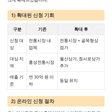
1) 확대된 신청 기회
구분
기존
확대 후
신청 대
전통시장 내
전통시장 + 골목형상
상
업체
점가
대상 지
월산상가, 청사로상가
홍성전통시장
역
추가
매출 기
연 30억 원 이
동일 유지
준
하
2) 온라인 신청 절차