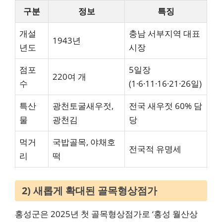
구분
정보
특징
개설
충남 서부지역 대표
1943년
년도
시장
점포
5일장
220여 개
수
(1·6·11·16·21·26일)
특산
광천토굴새우젓,
전국 새우젓 60% 담
물
광천김
당
먹거
국밥골목, 야채호
전국적 유명세
리
떡
2) 새롭게 확대된 골목형상점가
홍성군은 2025년 첫 골목형상점가로 ‘홍성 월산상