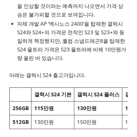
을 인상할 것이라는 예측까지 나오면서 가격 상
승은 불가피할 것으로 보여집니다.
자체 개발 AP ‘엑시노스 2400’을 탑재한 갤럭시
S24와 S24+의 가격은 전작인 S23 및 S23+와 동
일하게 책정했지만, 퀄컴 스냅드래곤8을 탑재한
S24 울트라 가격은 S23 울트라에 비해 10만원가
량 올린 바 있습니다.
​아래는 갤럭시 S24 출고가입니다.
갤럭시 S24 기본
갤럭시 S24 플러스
갤럭시
256GB
115만원
130만원
170
512GB
130만원
150만원
184